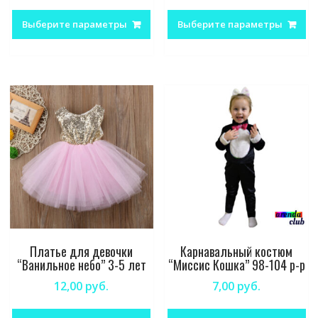
Этот
Эт
товар
то
Выберите параметры
Выберите параметры
имеет
им
несколько
не
вариаций.
ва
Опции
Оп
можно
м
выбрать
вы
на
на
странице
ст
товара.
то
Платье для девочки
Карнавальный костюм
“Ванильное небо” 3-5 лет
“Миссис Кошка” 98-104 р-р
12,00
руб.
7,00
руб.
Этот
Эт