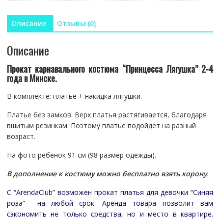
костюм
"Принцесса
Описание
Отзывы (0)
Лягушка"
2-
Описание
4
года
Прокат карнавального костюма “Принцесса Лягушка” 2-4
года в Минске.
В комплекте: платье + накидка лягушки.
Платье без замков. Верх платья растягивается, благодаря
вшитым резинкам. Поэтому платье подойдет на разный
возраст.
На фото ребенок 91 см (98 размер одежды).
В дополнение к костюму можно бесплатно взять корону.
С “ArendaClub” возможен прокат платья для девочки “Синяя
роза” на любой срок. Аренда товара позволит вам
сэкономить не только средства, но и место в квартире.