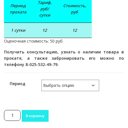
Тариф,
Период
Стоимость,
руб/
проката
руб
сутки
1 сутки
12
12
Оценочная стоимость: 50 руб.
Получить консультацию, узнать о наличии товара в
прокате, а также забронировать его можно по
телефону 8-025-532-49-79.
Период
Количество
В корзину
товара
Карнавальный