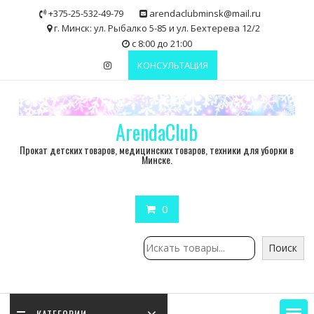
Skip
+375-25-532-49-79
arendaclubminsk@mail.ru
to
г. Минск: ул. Рыбалко 5-85 и ул. Бехтерева 12/2
content
с 8:00 до 21:00
КОНСУЛЬТАЦИЯ
ArendaClub
Прокат детских товаров, медицинских товаров, техники для уборки в
Минске.
0
Поиск
Поиск
КАТЕГОРИИ